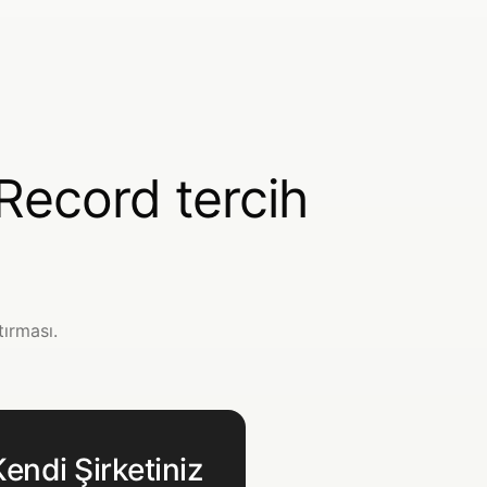
Record tercih
tırması.
Kendi Şirketiniz