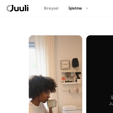
Bireysel
İşletme
Ş
Ju