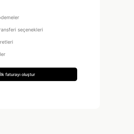
ödemeler
ansferi seçenekleri
etleri
ler
İlk faturayı oluştur