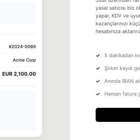
Juuli üzerinden fat
yasal satıcısı biz 
yapar, KDV ve uyum
kazançlarınızı küç
hesabınıza aktarırı
#2024-0089
5 dakikadan kı
Acme Corp
Şirket kaydı g
EUR 2,100.00
Anında IBAN al
Hemen fatura 