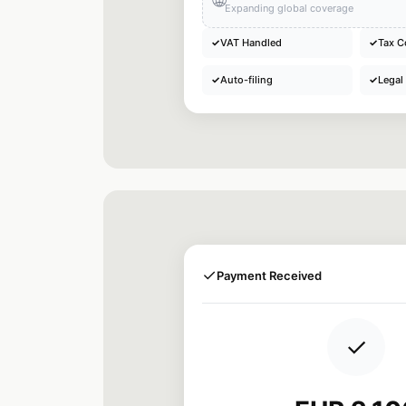
Expanding global coverage
✓
VAT Handled
✓
Tax C
✓
Auto-filing
✓
Legal
✓
Payment Received
✓