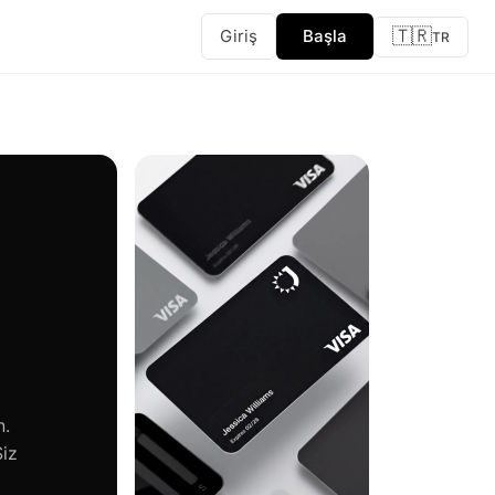
🇹🇷
Giriş
Başla
TR
n.
Siz