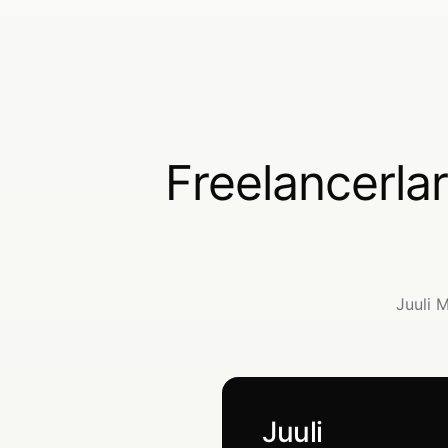
Freelancerla
Juuli M
Juuli