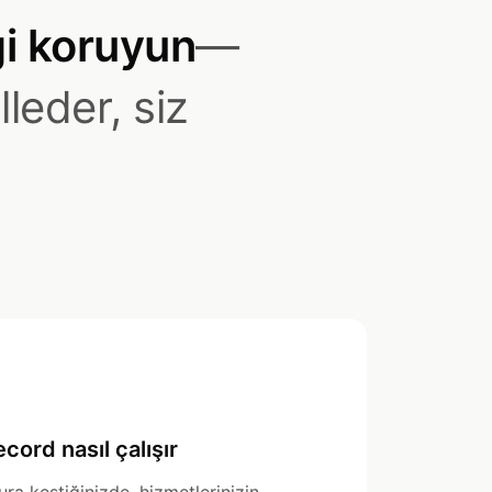
ği koruyun
—
leder, siz
cord nasıl çalışır