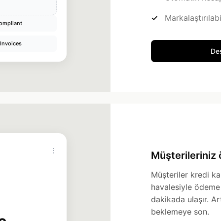
Markalaştırılabi
ompliant
 Invoices
Des
⋮
Müşterileriniz 
Müşteriler kredi k
havalesiyle ödeme 
dakikada ulaşır. A
beklemeye son.