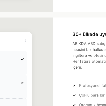
30+ ülkede uy
⋮
AB KDV, ABD satış 
hepsini biz halled
İngiltere ve ötesin
✓
Her fatura otomati
içerir.
✓
Profesyonel fat
Çoklu para bir
Otomatik hesa