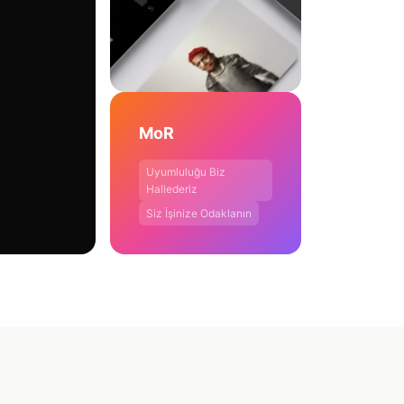
MoR
Uyumluluğu Biz
Hallederiz
Siz İşinize Odaklanın