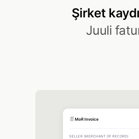
Şirket kaydı
Juuli fat
📄
MoR Invoice
SELLER (MERCHANT OF RECORD)