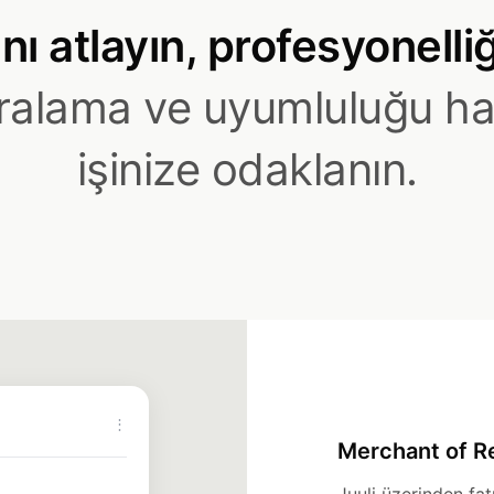
nı atlayın, profesyonelli
uralama ve uyumluluğu hal
işinize odaklanın.
⋮
Merchant of Re