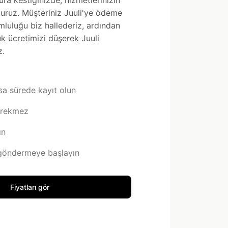
ura kestiğinizde, hizmetlerinizin
oluruz. Müşteriniz Juuli'ye ödeme
luluğu biz hallederiz, ardından
ük ücretimizi düşerek Juuli
z.
sa sürede kayıt olun
erekmez
ın
göndermeye başlayın
Fiyatları gör