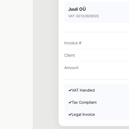
Juuli OÜ
VAT: EE102608520
Invoice #
Client
Amount
✓
VAT Handled
✓
Tax Compliant
✓
Legal Invoice