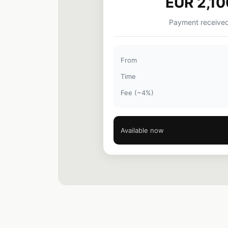
EUR 2,10
Payment received
From
Time
Fee (~4%)
Available now