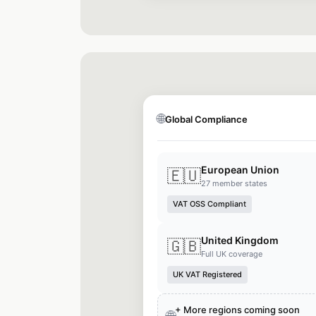
🌐
Global Compliance
European Union
🇪🇺
27 member states
VAT OSS Compliant
United Kingdom
🇬🇧
Full UK coverage
UK VAT Registered
+ More regions coming soon
🌐