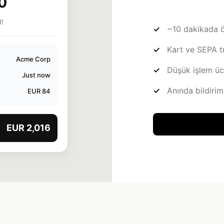
0
!
~10 dakikada 
Kart ve SEPA tr
Acme Corp
Düşük işlem ücr
Just now
Anında bildirim
EUR 84
EUR 2,016