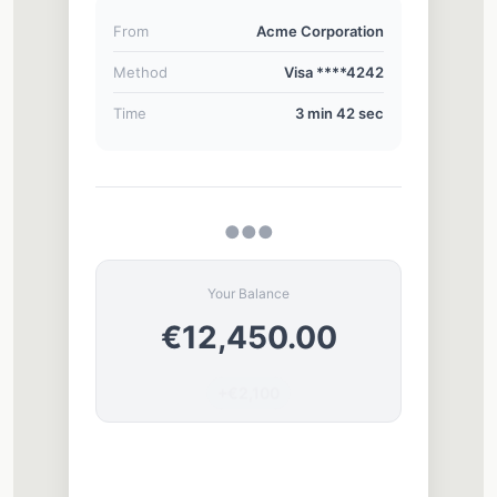
From
Acme Corporation
Method
Visa ****4242
Time
3 min 42 sec
●
●
●
Your Balance
€12,450.00
+€2,100