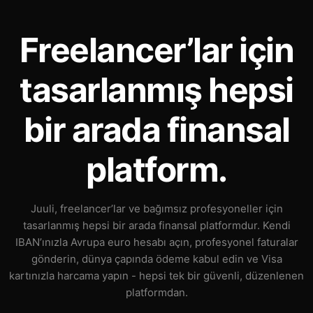
Freelancer’lar için
tasarlanmış hepsi
bir arada finansal
platform.
Juuli, freelancer’lar ve bağımsız profesyoneller için
tasarlanmış hepsi bir arada finansal platformdur. Kendi
IBAN’ınızla Avrupa euro hesabı açın, profesyonel faturalar
gönderin, dünya çapında ödeme kabul edin ve Visa
kartınızla harcama yapın - hepsi tek bir güvenli, düzenlenen
platformdan.