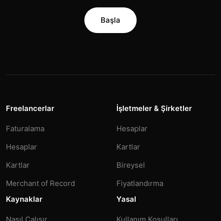
Başla
Freelancerlar
İşletmeler & Şirketler
Faturalama
Hesaplar
Hesaplar
Kartlar
Kartlar
Bireysel
Merchant of Record
Fiyatlandırma
Kaynaklar
Yasal
Nasıl Çalışır
Kullanım Koşulları