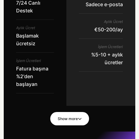
7/24 Canlı
Sadece e-posta
Destek
Aylık Ücret
Aylık Ücret
€50-200/ay
Başlamak
ücretsiz
İşlem Ücretleri
%5-10 + aylık
İşlem Ücretleri
ücretler
Fatura başına
%2'den
başlayan
Show more