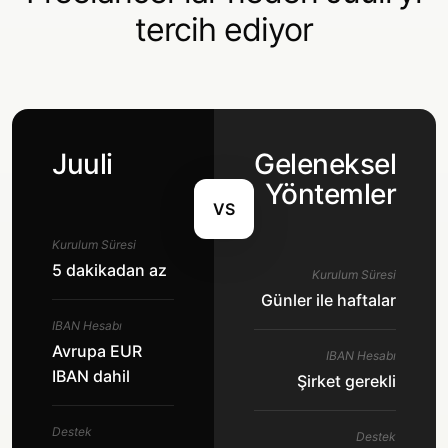
tercih ediyor
Juuli
Geleneksel
Yöntemler
VS
Kurulum Süresi
5 dakikadan az
Kurulum Süresi
Günler ile haftalar
IBAN Hesabı
Avrupa EUR
IBAN Hesabı
IBAN dahil
Şirket gerekli
Destek
Destek