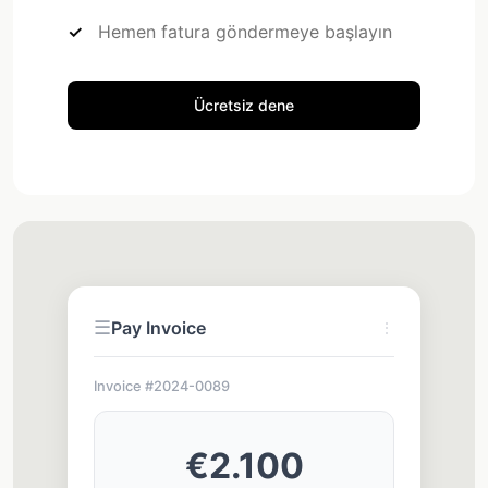
Hemen fatura göndermeye başlayın
Ücretsiz dene
☰
Pay Invoice
⋮
Invoice #2024-0089