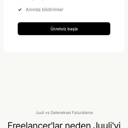
Anında bildirimler
Ücretsiz başla
Juuli vs Geleneksel Faturalama
Freelancer'lar neden Juuli'yi