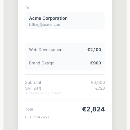
To
Acme Corporation
billing@acme.com
Web Development
€2,100
Brand Design
€900
Subtotal
€3,000
VAT 24%
€720
✦ Calculated by Juuli AI
€3,720
Total
Due in 14 days