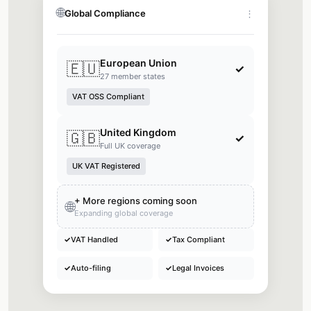
🌐
Global Compliance
⋮
European Union
🇪🇺
✓
27 member states
VAT OSS Compliant
United Kingdom
🇬🇧
✓
Full UK coverage
UK VAT Registered
+ More regions coming soon
🌐
Expanding global coverage
✓
VAT Handled
✓
Tax Compliant
✓
Auto-filing
✓
Legal Invoices