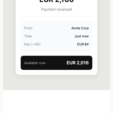
Payment received!
From
Acme Corp
Time
Just now
Fee (~4%)
EUR 84
EUR 2,016
Available now