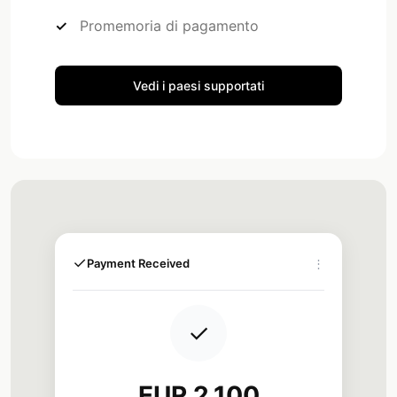
Promemoria di pagamento
Vedi i paesi supportati
✓
Payment Received
⋮
✓
EUR 2,100