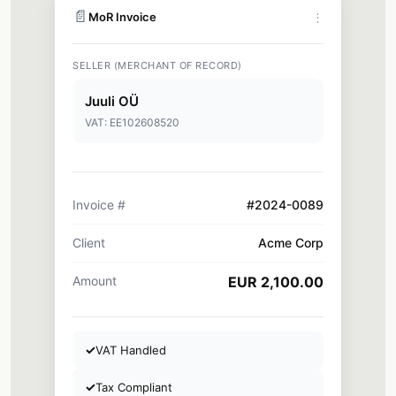
📄
MoR Invoice
⋮
SELLER (MERCHANT OF RECORD)
Juuli OÜ
VAT: EE102608520
Invoice #
#2024-0089
Client
Acme Corp
Amount
EUR 2,100.00
✓
VAT Handled
✓
Tax Compliant