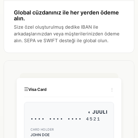
Global cüzdanınız ile her yerden ödeme
alın.
Size özel oluşturulmuş dedike IBAN ile
arkadaşlarınızdan veya müşterilerinizden ödeme
alın. SEPA ve SWIFT desteği ile global olun.
☰
Visa Card
⋮
◐ JUULI
•••• •••• •••• 4521
CARD HOLDER
JOHN DOE