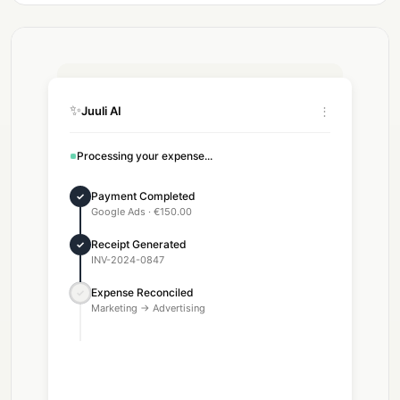
✨
Juuli AI
⋮
Processing your expense...
Payment Completed
✓
Google Ads · €150.00
Receipt Generated
✓
INV-2024-0847
Expense Reconciled
✓
Marketing → Advertising
Taxes Calculated
✓
VAT €28.50 · Income €12.30