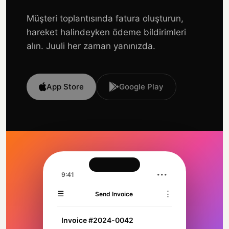
Müşteri toplantısında fatura oluşturun,
hareket halindeyken ödeme bildirimleri
alın. Juuli her zaman yanınızda.
App Store
Google Play
9:41
•••
☰
⋮
Send Invoice
Invoice #2024-0042