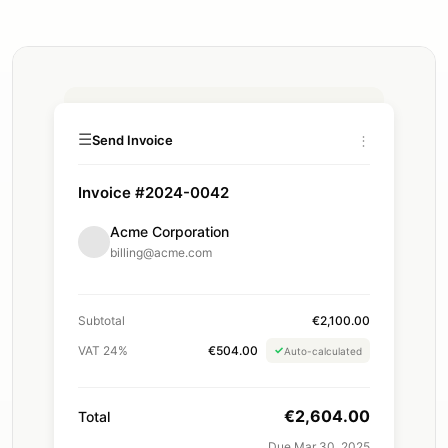
☰
Send Invoice
⋮
Invoice #2024-0042
Acme Corporation
billing@acme.com
Subtotal
€2,100.00
VAT 24%
€504.00
✓
Auto-calculated
€2,604.00
Total
Due Mar 30, 2025