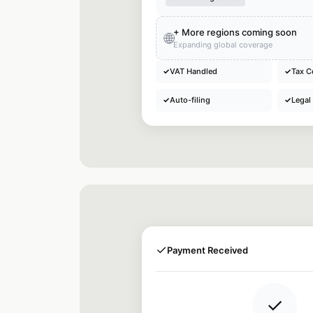
+ More regions coming soon
🌐
Expanding global coverage
✓
VAT Handled
✓
Tax C
✓
Auto-filing
✓
Legal
✓
Payment Received
✓