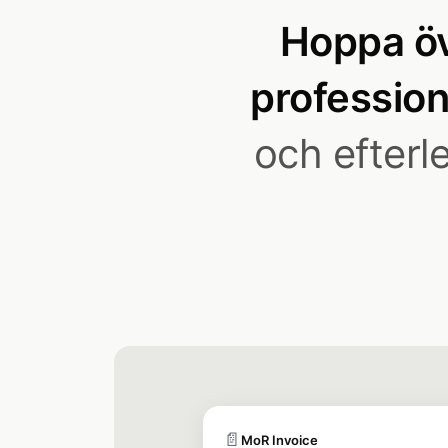
Hoppa öv
professio
och efterl
📄
MoR Invoice