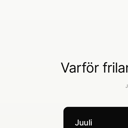
Varför fril
J
Juuli