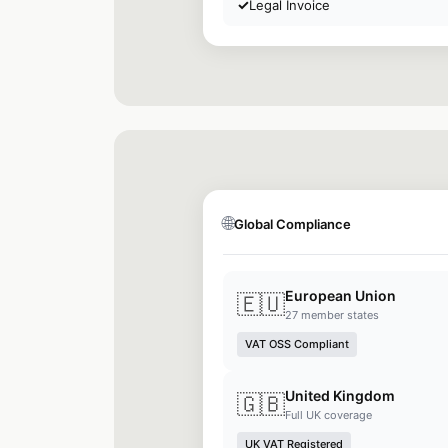
🌐
Global Compliance
European Union
🇪🇺
27 member states
VAT OSS Compliant
United Kingdom
🇬🇧
Full UK coverage
UK VAT Registered