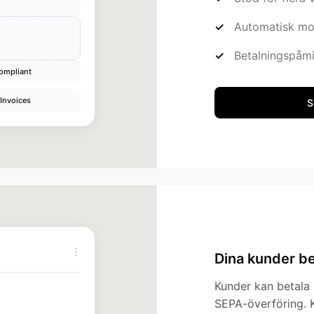
Automatisk m
Betalningspåmi
ompliant
 Invoices
S
⋮
Dina kunder bet
Kunder kan betala 
SEPA-överföring. K