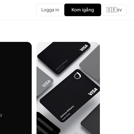
🇸🇪
Logga in
Kom igång
SV
ir