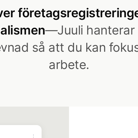
er företagsregistreringe
nalismen
—Juuli hanterar 
evnad så att du kan fokus
arbete.
⋮