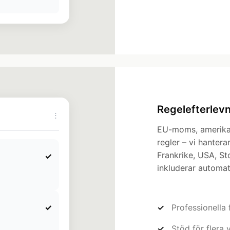
Regelefterlevn
⋮
EU-moms, amerikan
regler – vi hantera
Frankrike, USA, Sto
✓
inkluderar automat
Professionella 
✓
Stöd för flera 