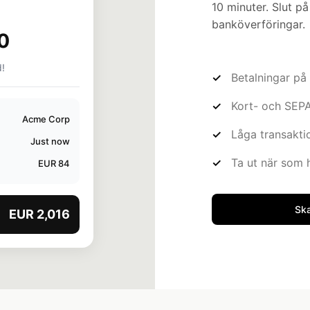
10 minuter. Slut p
banköverföringar.
3
Betalningar på 
Kort- och SEPA
Låga transakti
Ta ut när som 
Ska