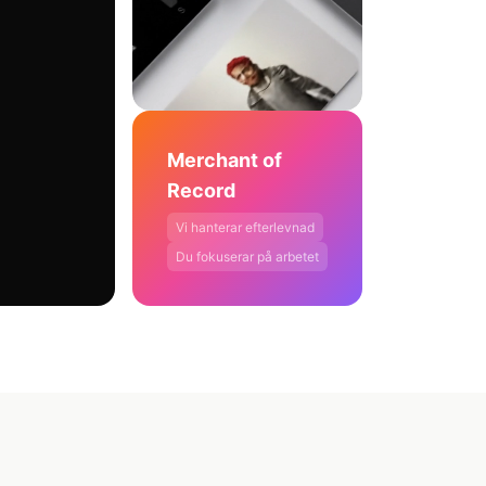
Merchant of
Record
Vi hanterar efterlevnad
Du fokuserar på arbetet