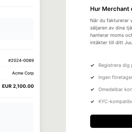
Hur Merchant 
När du fakturerar vi
säljaren av dina tjä
hanterar moms och
intäkter till ditt Ju
Registrera dig
Ingen företagsr
Omedelbar kon
KYC-kompatibel