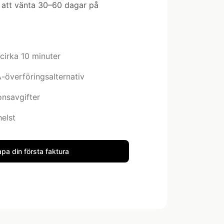
å att vänta 30–60 dagar på
cirka 10 minuter
-överföringsalternativ
onsavgifter
helst
pa din första faktura