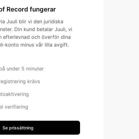
of Record fungerar
a Juuli blir vi den juridiska
nster. Din kund betalar Juuli, vi
 efterlevnad och överför dina
uli-konto minus vår lilla avgift.
 på under 5 minuter
egistrering krävs
toaktivering
 verifiering
Se prissättning