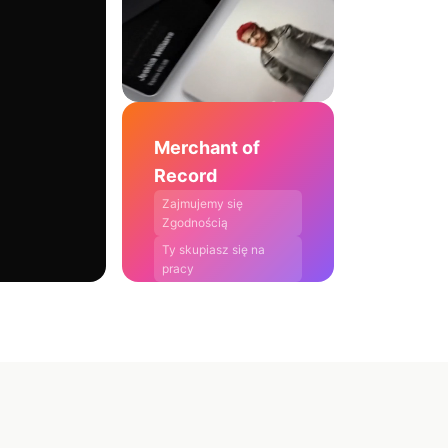
Merchant of
Record
Zajmujemy się
Zgodnością
Ty skupiasz się na
pracy