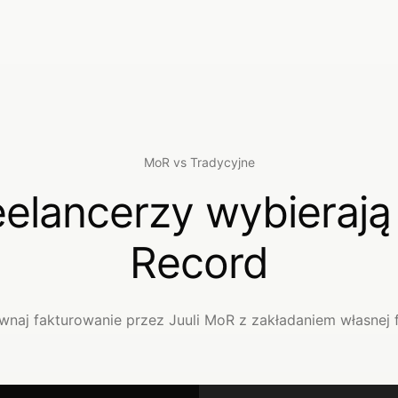
MoR vs Tradycyjne
eelancerzy wybierają
Record
wnaj fakturowanie przez Juuli MoR z zakładaniem własnej f