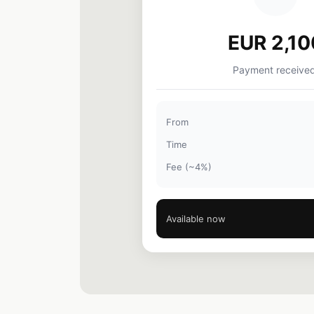
EUR 2,10
Payment received
From
Time
Fee (~4%)
Available now