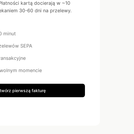
łatności kartą docierają w ~10
zekaniem 30-60 dni na przelewy.
0 minut
przelewów SEPA
transakcyjne
owolnym momencie
twórz pierwszą fakturę