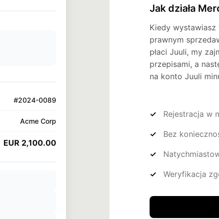
Jak działa Mer
Kiedy wystawiasz f
prawnym sprzedawc
płaci Juuli, my za
przepisami, a nas
na konto Juuli min
#2024-0089
Rejestracja w m
Acme Corp
Bez koniecznośc
EUR 2,100.00
Natychmiastow
Weryfikacja z