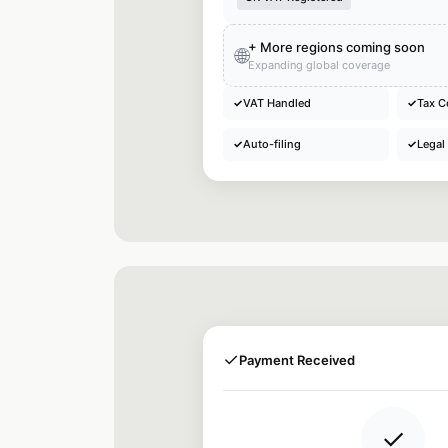
+ More regions coming soon
🌐
Expanding global coverage
✓
VAT Handled
✓
Tax C
✓
Auto-filing
✓
Legal
✓
Payment Received
✓