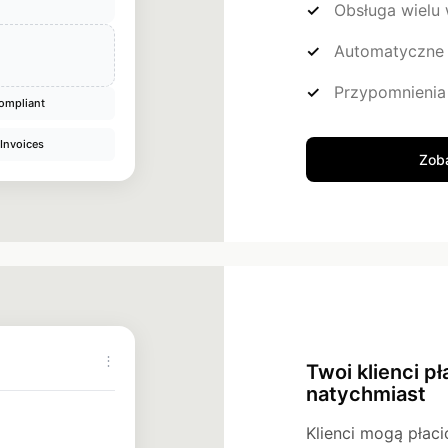
Obsługa wielu 
Automatyczne 
Przypomnienia 
ompliant
 Invoices
Zoba
⋮
Twoi klienci p
natychmiast
Klienci mogą płac