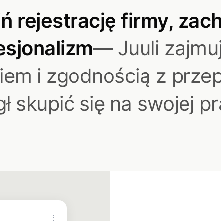
ń rejestrację firmy, zac
esjonalizm
— Juuli zajmuj
iem i zgodnością z przep
ł skupić się na swojej pr
⋮