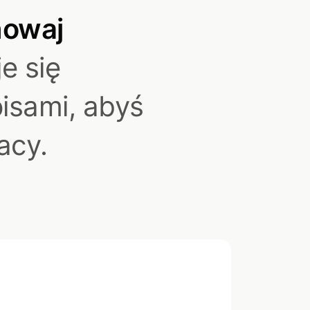
howaj
e się
isami, abyś
acy.