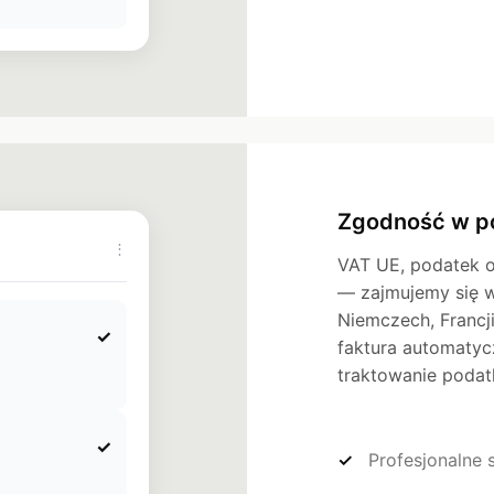
Zgodność w po
⋮
VAT UE, podatek 
— zajmujemy się w
Niemczech, Francji
✓
faktura automatyc
traktowanie poda
✓
Profesjonalne 