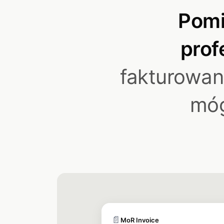
Pomi
prof
fakturowan
móg
📄
MoR Invoice