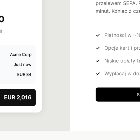
przelewem SEPA. P
minut. Koniec z c
0
!
Płatności w ~1
Opcje kart i 
Acme Corp
Niskie opłaty 
Just now
Wypłacaj w d
EUR 84
S
EUR 2,016