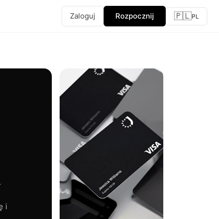
🇵🇱
Zaloguj
Rozpocznij
PL
.
 i