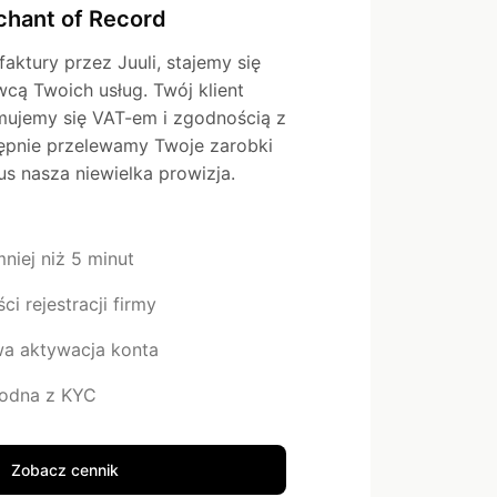
chant of Record
aktury przez Juuli, stajemy się
ą Twoich usług. Twój klient
jmujemy się VAT-em i zgodnością z
tępnie przelewamy Twoje zarobki
us nasza niewielka prowizja.
niej niż 5 minut
i rejestracji firmy
a aktywacja konta
godna z KYC
Zobacz cennik