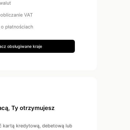
walut
obliczanie VAT
o płatnościach
cz obsługiwane kraje
łacą, Ty otrzymujesz
ić kartą kredytową, debetową lub