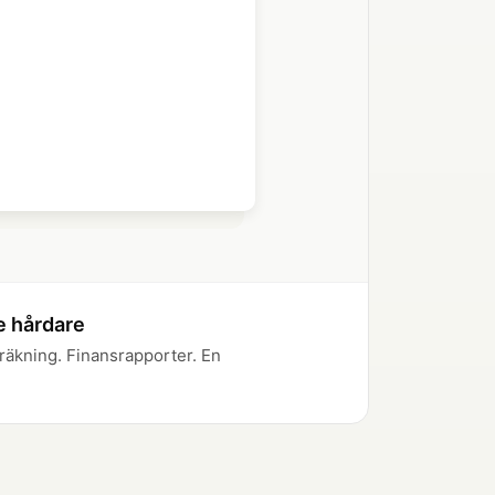
econciled
→ Advertising
e hårdare
äkning. Finansrapporter. En