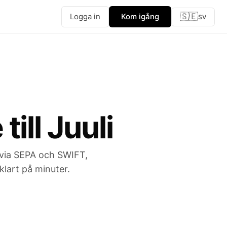
🇸🇪
Logga in
Kom igång
SV
ill Juuli
t via SEPA och SWIFT,
klart på minuter.