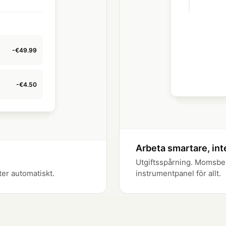
Expense R
✓
Marketing 
-€49.99
-€4.50
Arbeta smartare, int
Utgiftsspårning. Momsber
ter automatiskt.
instrumentpanel för allt.