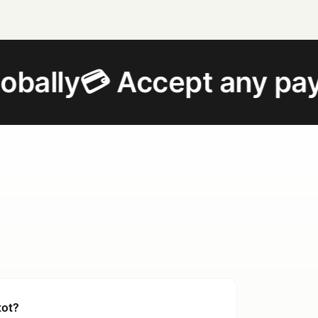
 Accept any payment
📈 
tot?