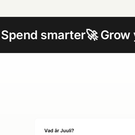
marter
🚀 Grow your bus
Vad är Juuli?