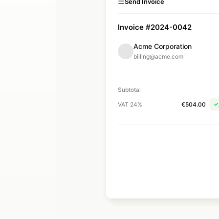
☰
Send Invoice
Invoice #2024-0042
Acme Corporation
billing@acme.com
Subtotal
VAT 24%
€504.00
✓
Total
Du
Send Invoice →