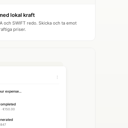
med lokal kraft
A och SWIFT redo. Skicka och ta emot
ftiga priser.
⋮
ur expense...
Completed
 · €150.00
enerated
0847