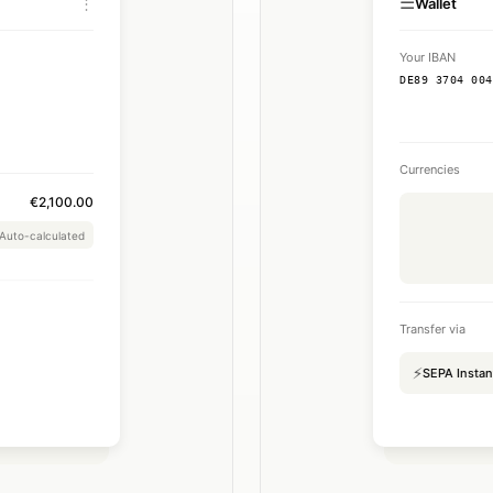
☰
⋮
Wallet
Your IBAN
DE89 3704 004
Currencies
€2,100.00
Auto-calculated
€2,604.00
Transfer via
e Mar 30, 2025
⚡
SEPA Instan