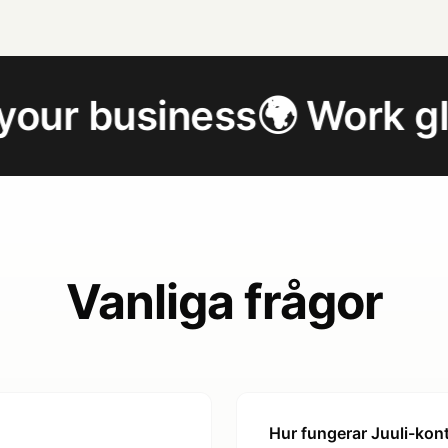
iness
🌍 Work globally
💳
Vanliga frågor
Hur fungerar Juuli-kon