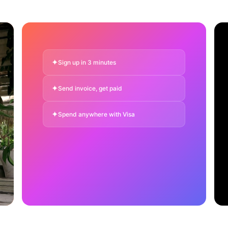
✦
Sign up in 3 minutes
✦
Send invoice, get paid
✦
Spend anywhere with Visa
✦
Save with dedicated EUR IBAN