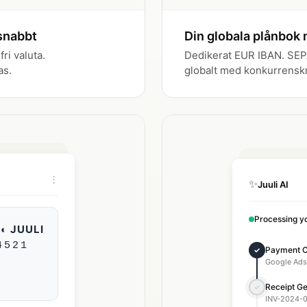
 snabbt
Din globala plånbok 
fri valuta.
Dedikerat EUR IBAN. SEP
as.
globalt med konkurrenskra
⋮
✨
Juuli AI
Processing yo
◐ JUULI
4521
Payment 
✓
Google Ads
Receipt G
✓
INV-2024-