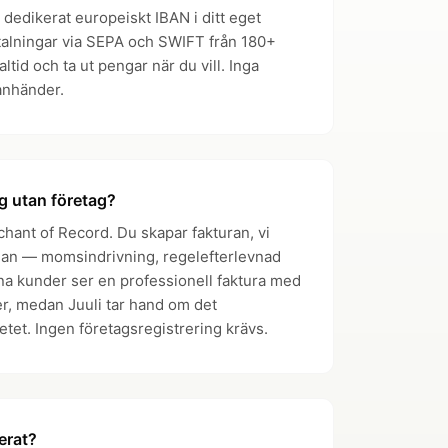
tt dedikerat europeiskt IBAN i ditt eget
talningar via SEPA och SWIFT från 180+
ealtid och ta ut pengar när du vill. Inga
anhänder.
g utan företag?
hant of Record. Du skapar fakturan, vi
idan — momsindrivning, regelefterlevnad
ina kunder ser en professionell faktura med
er, medan Juuli tar hand om det
tet. Ingen företagsregistrering krävs.
erat?