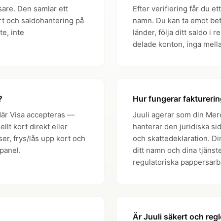
nsare. Den samlar ett
Efter verifiering får du e
rt och saldohantering på
namn. Du kan ta emot be
te, inte
länder, följa ditt saldo i r
delade konton, inga mell
?
Hur fungerar fakturerin
 där Visa accepteras —
Juuli agerar som din Merc
ellt kort direkt eller
hanterar den juridiska s
ser, frys/lås upp kort och
och skattedeklaration. D
panel.
ditt namn och dina tjänst
regulatoriska pappersarbe
Är Juuli säkert och regl