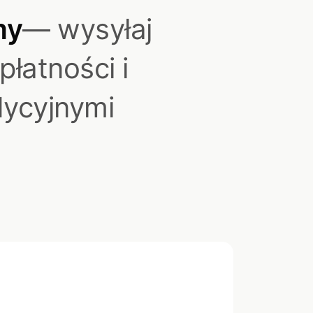
my
— wysyłaj
płatności i
dycyjnymi