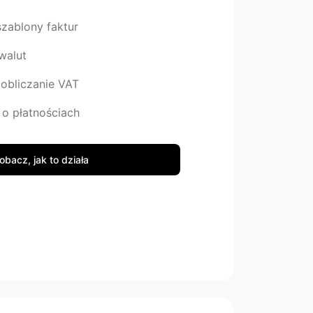
szablony faktur
walut
obliczanie VAT
o płatnościach
obacz, jak to działa