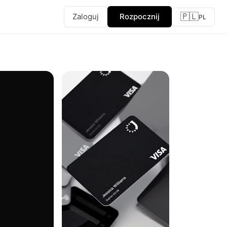
🇵🇱
Zaloguj
Rozpocznij
PL