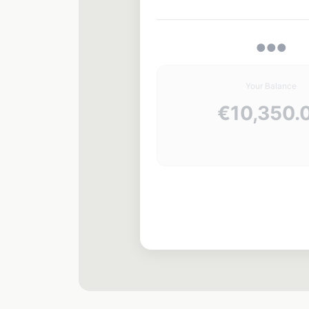
●
●
●
Your Balance
€12,450.
+€2,100
Withdraw