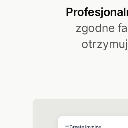
Profesjonal
zgodne fak
otrzymuj
☰
Create Invoice