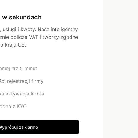
ę w sekundach
 usługi i kwoty. Nasz inteligentny
nie oblicza VAT i tworzy zgodne
o kraju UE.
niej niż 5 minut
i rejestracji firmy
a aktywacja konta
godna z KYC
Wypróbuj za darmo