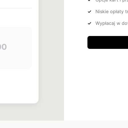
Niskie opłaty 
Wypłacaj w d
00
History