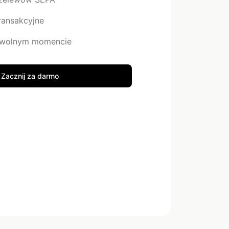
transakcyjne
owolnym momencie
Zacznij za darmo