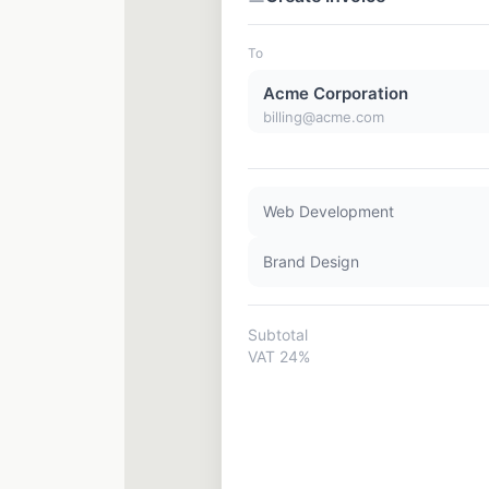
To
Acme Corporation
billing@acme.com
Web Development
Brand Design
Subtotal
VAT 24%
✦ Calculated by Juuli AI
Total
Due in 14 days