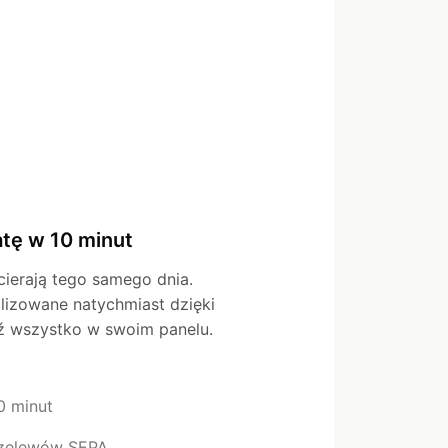
atę w 10 minut
cierają tego samego dnia.
lizowane natychmiast dzięki
dź wszystko w swoim panelu.
0 minut
przelewów SEPA