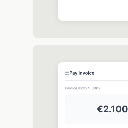
Send Invoice 
☰
Pay Invoice
Invoice #2024-0089