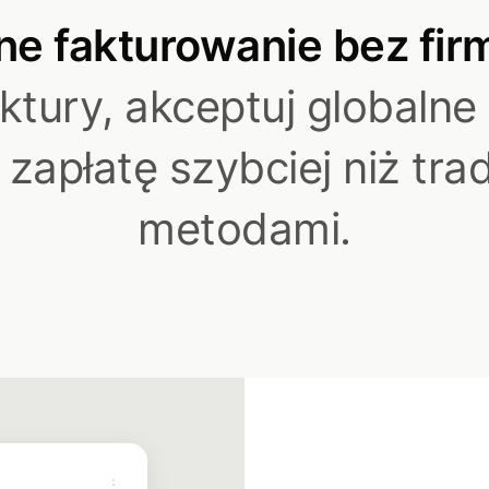
ne fakturowanie bez fir
tury, akceptuj globalne 
 zapłatę szybciej niż tra
metodami.
⋮