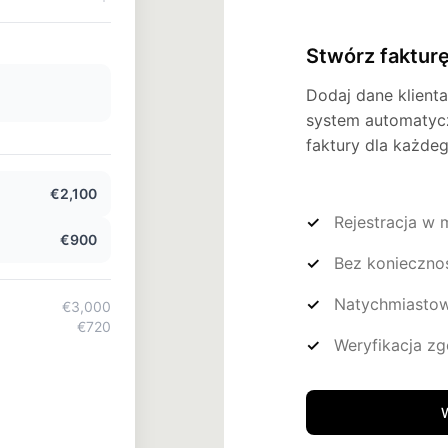
Stwórz faktur
Dodaj dane klienta,
system automatycz
faktury dla każdeg
€2,100
Rejestracja w m
€900
Bez koniecznośc
Natychmiastow
€3,000
€720
Weryfikacja z
€3,720