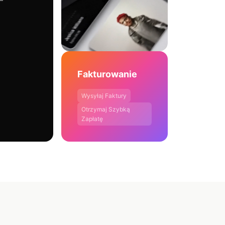
—
Fakturowanie
Wysyłaj Faktury
Otrzymaj Szybką
Zapłatę