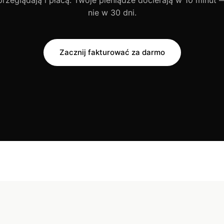
przeglądają i płacą. Twoje pieniądze docierają w 10 minut 
nie w 30 dni.
Zacznij fakturować za darmo