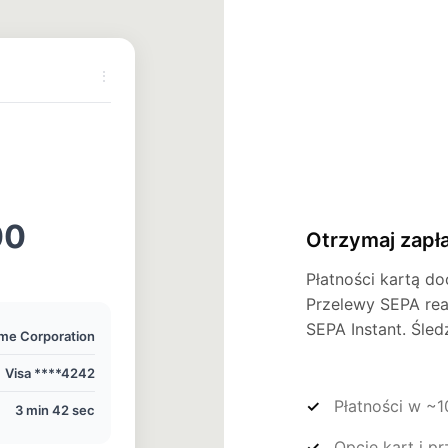
⋮
00
Otrzymaj zapł
Płatności kartą do
Przelewy SEPA rea
SEPA Instant. Śle
me Corporation
Visa ****4242
Płatności w ~1
3 min 42 sec
Opcje kart i 