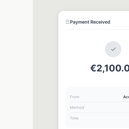
☰
Payment Received
✓
€2,100.
From
Ac
Method
Time