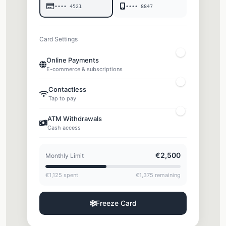
•••• 4521
•••• 8847