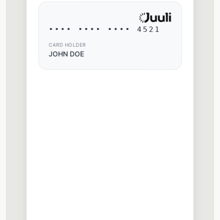
•••• •••• •••• 4521
CARD HOLDER
JOHN DOE
Card Features
Contactless
Tap to pay anywhere
ATM Withdrawals
Worldwide access
3D Secure
Protected payments