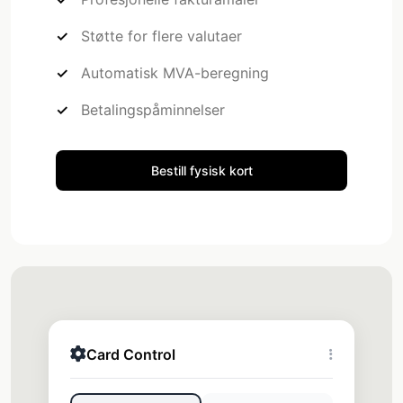
Støtte for flere valutaer
Automatisk MVA-beregning
Betalingspåminnelser
Bestill fysisk kort
Card Control