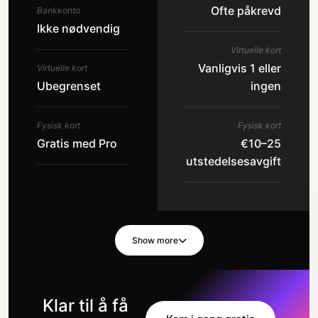
Ofte påkrevd
Bankkonto
Ikke nødvendig
Virtuelle kort
Vanligvis 1 eller
Virtuelle kort
Ubegrenset
ingen
Fysisk kort
Fysisk kort
Gratis med Pro
€10–25
utstedelsesavgift
Show more
Klar til å få