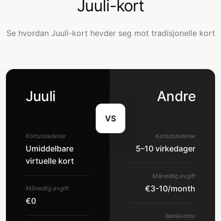
Juuli-kort
Se hvordan Juuli-kort hevder seg mot tradisjonelle kort
Juuli
Andre
VS
Kortutstedelse
Kortutstedelse
Umiddelbare
5–10 virkedager
virtuelle kort
Månedlig avgift
€3-10/month
Månedlig avgift
€0
Bankkonto