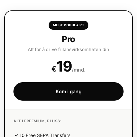
MEST POPULÆRT
Pro
Alt for å drive frilansvirksomheten din
19
€
/mnd.
Kom i gang
ALT I FREEMIUM, PLUSS:
✓
10 Free SEPA Transfers