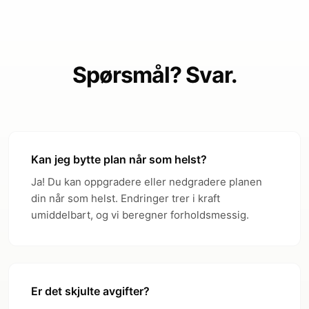
Oppstartsavgift
€0
€0
€0
Månedlig avgift
€0
€19
€29
Spørsmål? Svar.
KONTO OG KORT
IBAN-kontoer
✓
✓
✓
i
SEPA Incoming
0.50%
Free
Free
Kan jeg bytte plan når som helst?
SEPA Outgoing
0.50%
€2
€0.50
Ja! Du kan oppgradere eller nedgradere planen
SWIFT Incoming
1%
Free
Free
din når som helst. Endringer trer i kraft
umiddelbart, og vi beregner forholdsmessig.
SWIFT Outgoing
€25 + 1%
€25
€10
KORT
1 free
5 free
15 free
Virtuelle kort
Er det skjulte avgifter?
(€5 per
(€2 per
(€1 per extra)
extra)
extra)