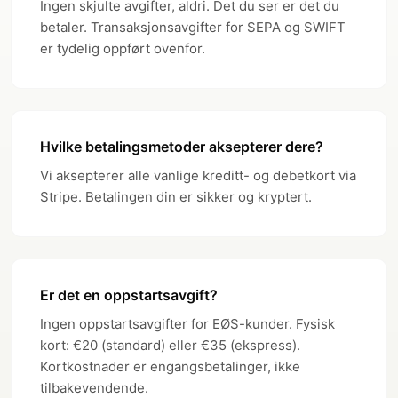
Ingen skjulte avgifter, aldri. Det du ser er det du
betaler. Transaksjonsavgifter for SEPA og SWIFT
1 free
3 free
Fysiske kort
—
(€15 per
er tydelig oppført ovenfor.
(€12 per extra)
extra)
CASHBACK
Cashback Campaigns
—
✓
✓
Hvilke betalingsmetoder aksepterer dere?
SUPPORT
Vi aksepterer alle vanlige kreditt- og debetkort via
Stripe. Betalingen din er sikker og kryptert.
Personal
Email
Dedikert
Supportnivå
Account
Support
kontaktperson
Manager
Er det en oppstartsavgift?
Ingen oppstartsavgifter for EØS-kunder. Fysisk
kort: €20 (standard) eller €35 (ekspress).
Kortkostnader er engangsbetalinger, ikke
tilbakevendende.