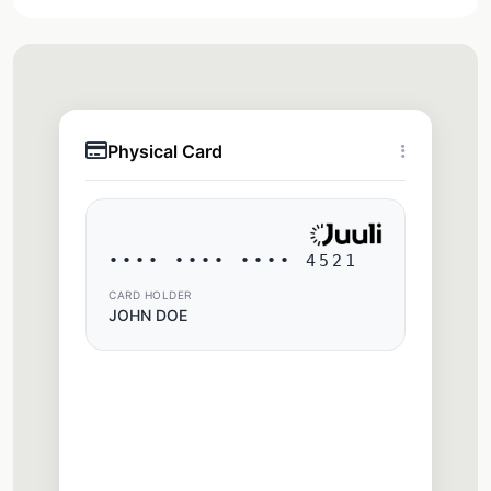
Physical Card
•••• •••• •••• 4521
CARD HOLDER
JOHN DOE
Card Features
Contactless
Tap to pay anywhere