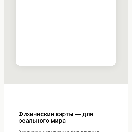
ATM Withdrawals
Worldwide access
3D Secure
Protected payments
Delivery Status
Arriving in 3-5 days
Физические карты — для
реального мира