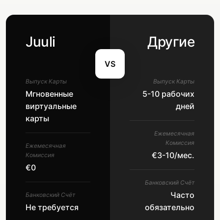
Juuli
Другие
VS
Выпуск Карты
Выпуск Карты
Мгновенные
5-10 рабочих
виртуальные
дней
карты
Ежемесячная
Комиссия
Ежемесячная
€3-10/мес.
Комиссия
€0
Банковский Счёт
Часто
Банковский Счёт
Не требуется
обязательно