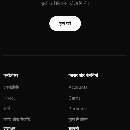
सुरक्षित, विनियमित प्लेटफॉर्म से।
शुरू करें
फ्रीलांसर
व्यापार और कंपनियां
इनवॉइसिंग
Accounts
अकाउंट
Cards
कार्ड
Personal
मर्चेंट ऑफ रिकॉर्ड
मूल्य निर्धारण
संसाधन
कानूनी