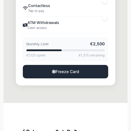
Contactless
Tap to pay
ATM Withdrawals
Cash access
€2,500
Monthly Limit
€1,125 spent
€1,375 remaining
Freeze Card