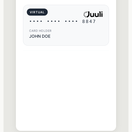
VIRTUAL
•••• •••• •••• 8847
CARD HOLDER
JOHN DOE
Your Virtual Cards
Shopping Card
Active
•••• 8847
Subscriptions
Active
•••• 3392
New Card
Creating...