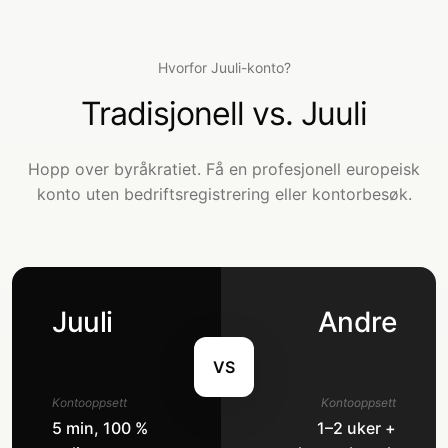
Hvorfor Juuli-konto?
Tradisjonell vs. Juuli
Hopp over byråkratiet. Få en profesjonell europeisk
konto uten bedriftsregistrering eller kontorbesøk.
Juuli
Andre
VS
Kontooppsett
Kontooppsett
5 min, 100 %
1–2 uker +