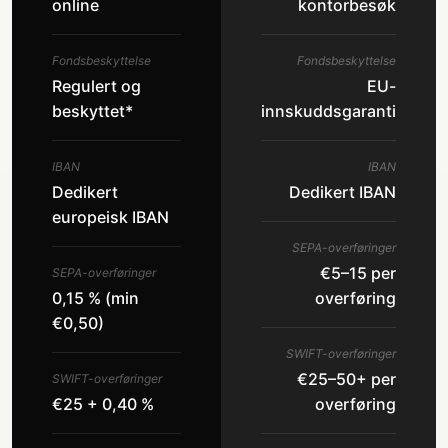
online
kontorbesøk
Fondsbeskyttelse
Fondsbeskyttelse
Regulert og
EU-
beskyttet*
innskuddsgaranti
IBAN
IBAN
Dedikert
Dedikert IBAN
europeisk IBAN
SEPA-overføringer
€5–15 per
SEPA-overføringer
0,15 % (min
overføring
€0,50)
SWIFT-overføringer
€25–50+ per
SWIFT-overføringer
€25 + 0,40 %
overføring