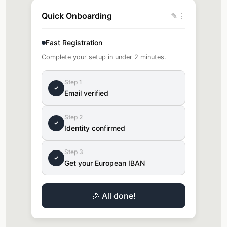
Quick Onboarding
✎
⋮
Fast Registration
Complete your setup in under 2 minutes.
Step 1
✓
Email verified
Step 2
✓
Identity confirmed
Step 3
✓
Get your European IBAN
🎉 All done!