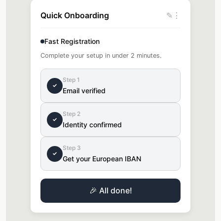
Quick Onboarding
✎
⋮
Fast Registration
Complete your setup in under 2 minutes.
Step 1
✓
Email verified
Step 2
✓
Identity confirmed
Step 3
✓
Get your European IBAN
🎉 All done!