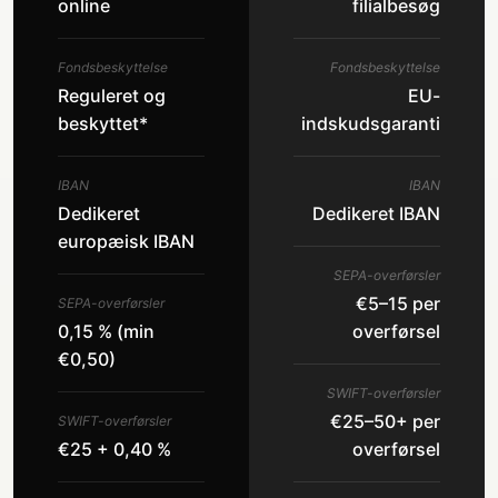
online
filialbesøg
Fondsbeskyttelse
Fondsbeskyttelse
Reguleret og
EU-
beskyttet*
indskudsgaranti
IBAN
IBAN
Dedikeret
Dedikeret IBAN
europæisk IBAN
SEPA-overførsler
€5–15 per
SEPA-overførsler
0,15 % (min
overførsel
€0,50)
SWIFT-overførsler
€25–50+ per
SWIFT-overførsler
€25 + 0,40 %
overførsel