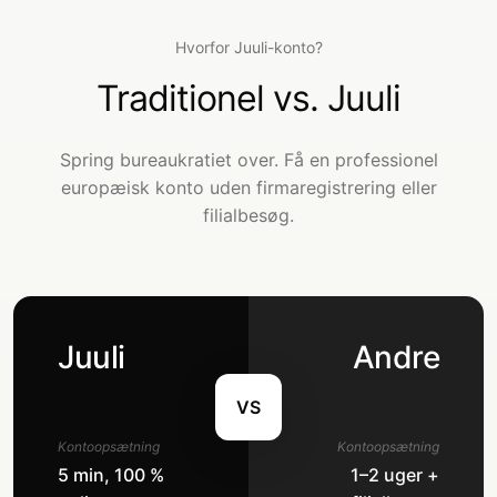
Hvorfor Juuli-konto?
Traditionel vs. Juuli
Spring bureaukratiet over. Få en professionel
europæisk konto uden firmaregistrering eller
filialbesøg.
Juuli
Andre
VS
Kontoopsætning
Kontoopsætning
5 min, 100 %
1–2 uger +