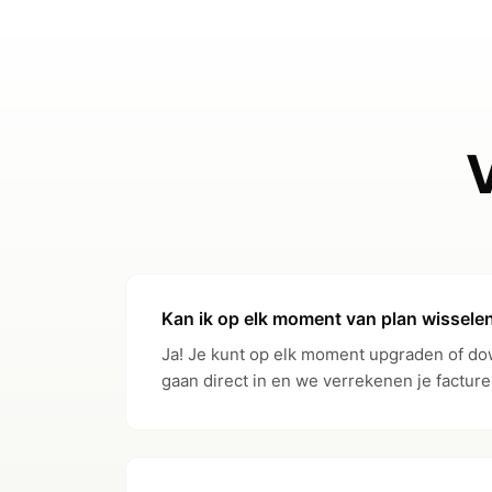
PRIJZEN
Installatiekosten
Maandelijkse kosten
REKENING & KAARTEN
IBAN-rekeningen
i
SEPA Incoming
Kan ik op elk moment van plan wissele
Ja! Je kunt op elk moment upgraden of do
SEPA Outgoing
gaan direct in en we verrekenen je facture
SWIFT Incoming
SWIFT Outgoing