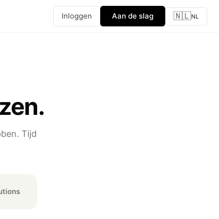
🇳🇱
Inloggen
Aan de slag
NL
zen.
ben. Tijd
utions