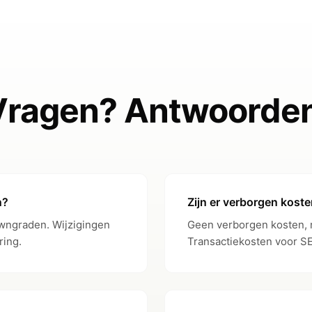
€0
€
€0
€
Vragen? Antwoorden
✓
0.50%
Fr
n?
Zijn er verborgen kost
wngraden. Wijzigingen
Geen verborgen kosten, noo
0.50%
€
ring.
Transactiekosten voor SE
1%
Fr
€25 + 1%
€