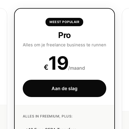
MEEST POPULAIR
Pro
Alles om je freelance business te runnen
19
€
/maand
Aan de slag
ALLES IN FREEMIUM, PLUS: