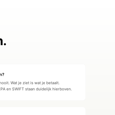
0
€0
19
€29
.
✓
✓
ee
Free
en?
it. Wat je ziet is wat je betaalt.
2
€0.50
PA en SWIFT staan duidelijk hierboven.
ee
Free
25
€10