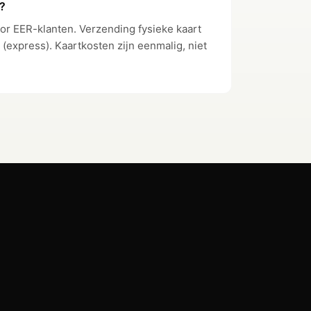
n?
oor EER-klanten. Verzending fysieke kaart
 (express). Kaartkosten zijn eenmalig, niet
ree
15 free
 extra)
(€1 per extra)
ree
3 free
 extra)
(€12 per extra)
✓
✓
Persoonlijke
ount Manager
accountmanager