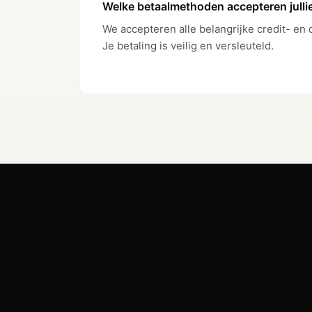
Welke betaalmethoden accepteren julli
KAARTEN
We accepteren alle belangrijke credit- en 
Je betaling is veilig en versleuteld.
Virtuele kaarten
Fysieke kaarten
CASHBACK
Cashback Campaigns
ONDERSTEUNING
Ondersteuningsniveau