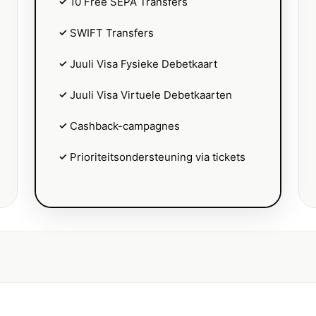
✓
10 Free SEPA Transfers
✓
SWIFT Transfers
✓
Juuli Visa Fysieke Debetkaart
✓
Juuli Visa Virtuele Debetkaarten
✓
Cashback-campagnes
✓
Prioriteitsondersteuning via tickets
Freemium
P