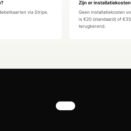
e?
Zijn er installatiekoste
debetkaarten via Stripe.
Geen installatiekosten v
is €20 (standaard) of €35
1 free
5 f
terugkerend.
(€5 per extra)
(€2 per
1 f
—
(€15 per
—
Email Support
Personal Acc