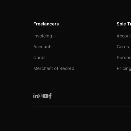
Freelancers
Sole T
Invoicing
Accou
Accounts
Cards
Cards
Person
Merchant of Record
Pricin