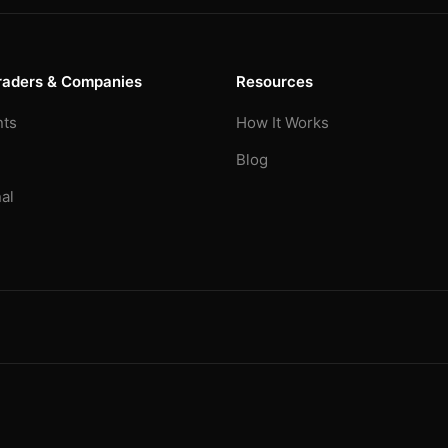
raders & Companies
Resources
nts
How It Works
Blog
al
g