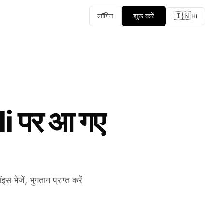
🇮🇳
लॉगिन
शुरू करें
HI
uli पर आ गए
भेजें, भुगतान प्राप्त करें