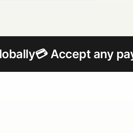
 Accept any payment
📈 