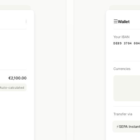
☰
⋮
Wallet
Your IBAN
DE89 3704 004
Currencies
€2,100.00
Auto-calculated
€2,604.00
Transfer via
e Mar 30, 2025
⚡
SEPA Instan