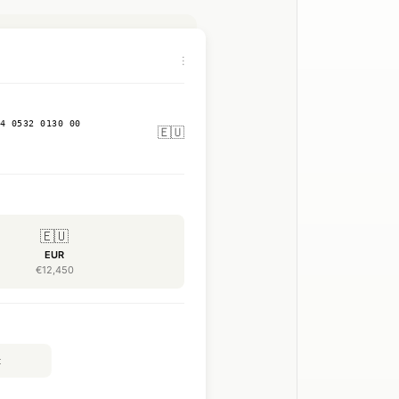
⋮
4 0532 0130 00
🇪🇺
🇪🇺
EUR
€12,450
🌍
t
SWIFT Global