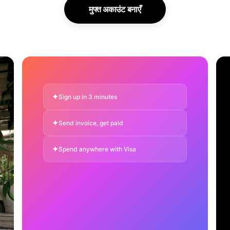
मुफ्त अकाउंट बनाएँ
✦
Sign up in 3 minutes
✦
Send invoice, get paid
✦
Spend anywhere with Visa
✦
Save with dedicated EUR IBAN