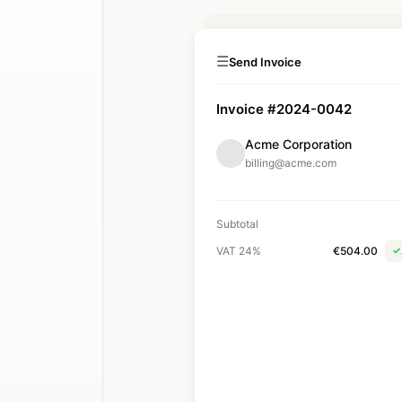
☰
Send Invoice
Invoice #2024-0042
Acme Corporation
billing@acme.com
Subtotal
VAT 24%
€504.00
✓
Total
Du
Send Invoice →