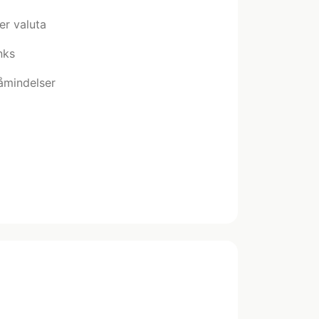
er valuta
nks
åmindelser