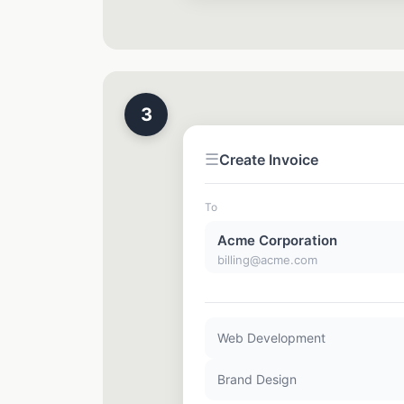
3
☰
Create Invoice
To
Acme Corporation
billing@acme.com
Web Development
Brand Design