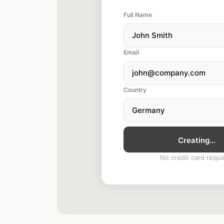
Full Name
John Smith
Email
john@company.com
Country
Germany
Account Create
No credit card requi