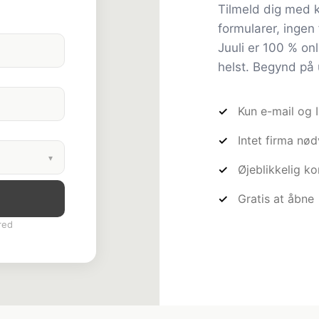
Tilmeld dig med k
formularer, ingen 
Juuli er 100 % on
helst. Begynd på 
Kun e-mail og I
Intet firma nø
▾
Øjeblikkelig ko
Gratis at åbne
d
red