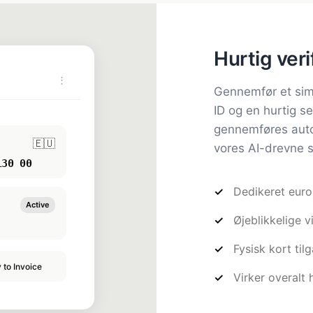
Hurtig veri
⋮
Gennemfør et simp
ID og en hurtig sel
gennemføres auto
🇪🇺
vores AI-drevne 
Dedikeret eur
Øjeblikkelige v
Fysisk kort til
Virker overalt