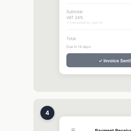
Subtotal
VAT 24%
✦ Calculated by Juuli AI
Total
Due in 14 days
✓ Invoice Sent
4
☰
Payment Receiv