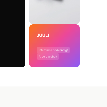
JUULI
Intet firma nødvendigt
Arbejd globalt