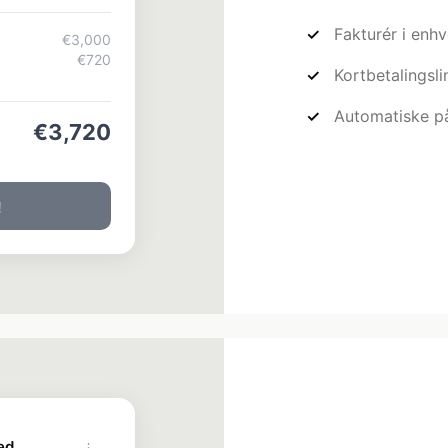
Fakturér i enhv
€3,000
€720
Kortbetalingsli
Automatiske p
€3,720
!
ed
⋮