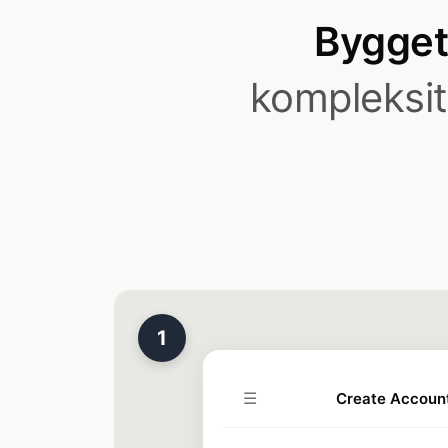
Bygget 
kompleksit
1
☰
Create Accoun