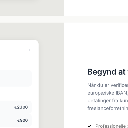
⋮
Begynd at 
Når du er verificer
europæiske IBAN,
betalinger fra ku
€2,100
freelanceforretnin
€900
Professionelle