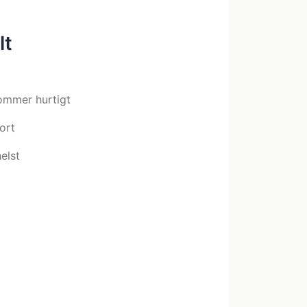
lt
ommer hurtigt
ort
elst