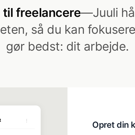
til freelancere
—Juuli hå
eten, så du kan fokusere
gør bedst: dit arbejde.
t
⋮
Opret din 