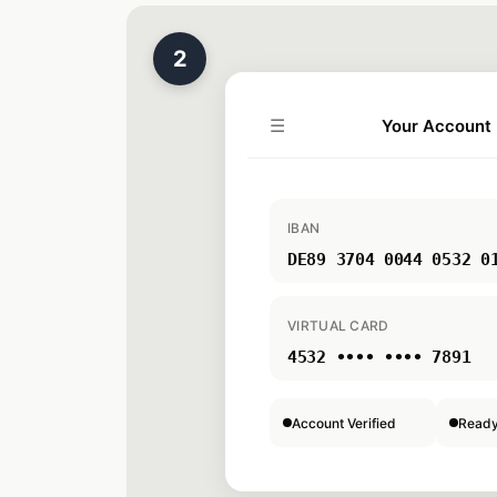
2
☰
Your Account
IBAN
DE89 3704 0044 05