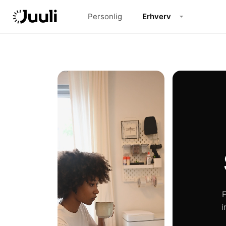
Personlig
Erhverv
F
i