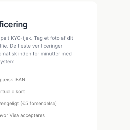
ficering
elt KYC-tjek. Tag et foto af dit
fie. De fleste verificeringer
matisk inden for minutter med
system.
opæisk IBAN
irtuelle kort
gængeligt (€5 forsendelse)
 hvor Visa accepteres