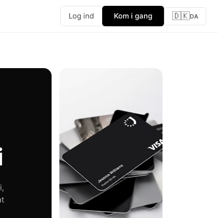
🇩🇰
Log ind
Kom i gang
DA
i
i,
at