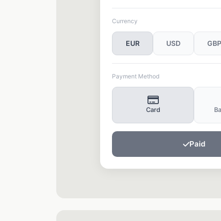
Currency
EUR
USD
GB
Payment Method
Card
Ba
Pay Now
→