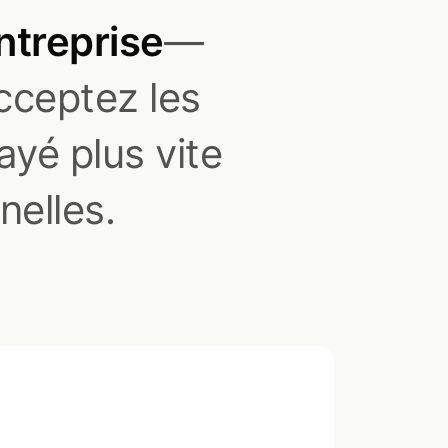
ntreprise
—
cceptez les
yé plus vite
nelles.