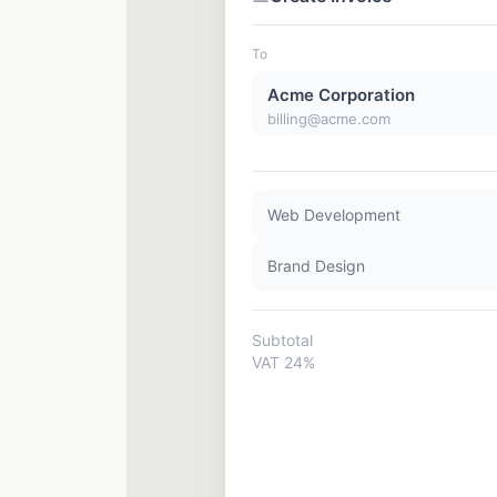
To
Acme Corporation
billing@acme.com
Web Development
Brand Design
Subtotal
VAT 24%
✦ Calculated by Juuli AI
Total
Due in 14 days