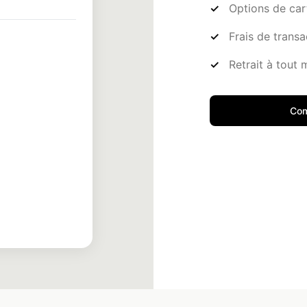
Options de car
Frais de transa
Retrait à tout
00
Com