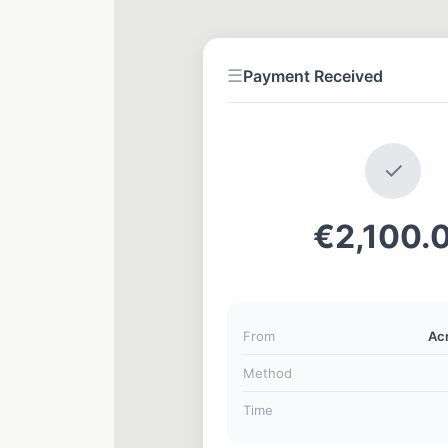
☰
Payment Received
✓
€2,100.
From
Ac
Method
Time