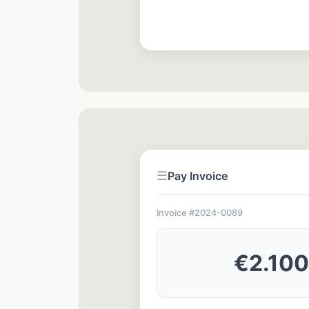
☰
Pay Invoice
Invoice #2024-0089
€0