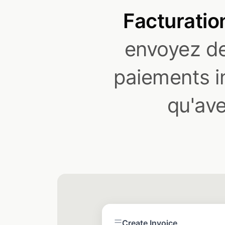
Facturatio
envoyez de
paiements i
qu'ave
☰
Create Invoice