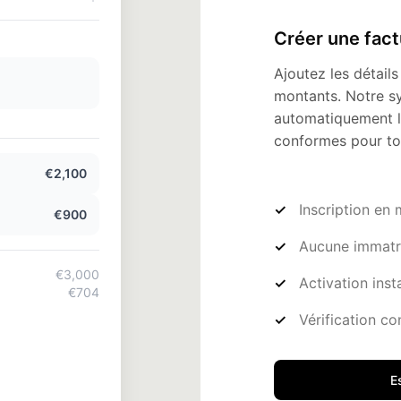
Créer une fac
Ajoutez les détails 
montants. Notre sy
automatiquement l
conformes pour to
€2,100
Inscription en
€900
Aucune immatri
€3,000
Activation ins
€720
Vérification c
€3,720
E