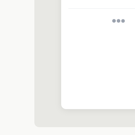
●
●
●
Your Balance
€12,450.
+€2,100