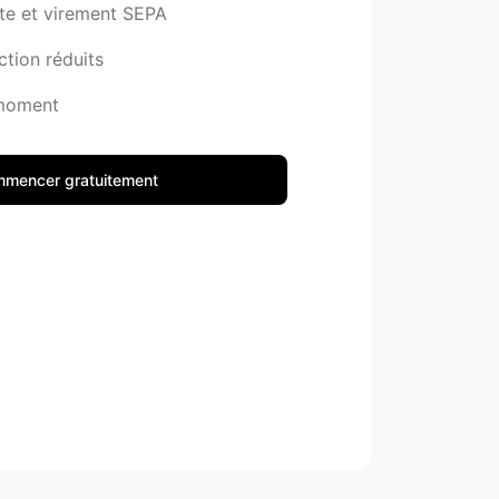
te et virement SEPA
ction réduits
 moment
mencer gratuitement