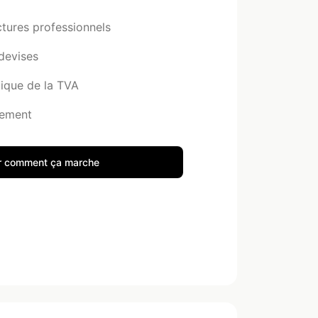
tures professionnels
devises
ique de la TVA
iement
r comment ça marche