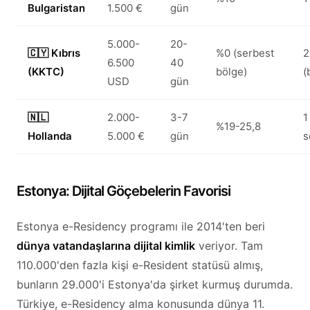
Bulgaristan
1.500 €
gün
5.000-
20-
🇨🇾 Kıbrıs
%0 (serbest
2
6.500
40
(KKTC)
bölge)
(
USD
gün
🇳🇱
2.000-
3-7
1
%19-25,8
Hollanda
5.000 €
gün
s
Estonya: Dijital Göçebelerin Favorisi
Estonya e-Residency programı ile 2014'ten beri
dünya vatandaşlarına dijital kimlik
veriyor. Tam
110.000'den fazla kişi e-Resident statüsü almış,
bunların 29.000'i Estonya'da şirket kurmuş durumda.
Türkiye, e-Residency alma konusunda dünya 11.