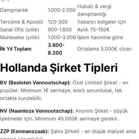
Hukuki & vergi
Danışmanlık
1.000-2.000
danışmanlığı
Tercüme & Apostil
120-300
Yabancı belgeler için
Sanal Ofis (yıllık)
900-1.800
Aylık 75-150€
Muhasebe (yıllık)
1.000-3.000
İşlem hacmine göre
3.600-
İlk Yıl Toplam
Ortalama 5.000€ civarı
8.200
Hollanda Şirket Tipleri
BV (Besloten Vennootschap):
Özel Limited Şirket - en
popüler. Minimum 1€ sermaye, sınırlı sorumluluk, tek
ortakla kurulabilir.
NV (Naamloze Vennootschap):
Anonim Şirket - büyük
işletmeler için. Minimum 45.000€ sermaye gerekir.
ZZP (Eenmanszaak):
Şahıs Şirketi - en düşük maliyet ama