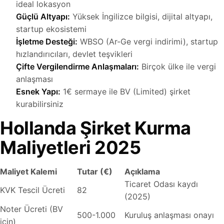
ideal lokasyon
Güçlü Altyapı:
Yüksek İngilizce bilgisi, dijital altyapı,
startup ekosistemi
İşletme Desteği:
WBSO (Ar-Ge vergi indirimi), startup
hızlandırıcıları, devlet teşvikleri
Çifte Vergilendirme Anlaşmaları:
Birçok ülke ile vergi
anlaşması
Esnek Yapı:
1€ sermaye ile BV (Limited) şirket
kurabilirsiniz
Hollanda Şirket Kurma
Maliyetleri 2025
Maliyet Kalemi
Tutar (€)
Açıklama
Ticaret Odası kaydı
KVK Tescil Ücreti
82
(2025)
Noter Ücreti (BV
500-1.000
Kuruluş anlaşması onayı
için)