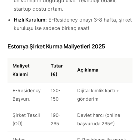
unikornların doğduğu ülke. Teknoloji odaklı,
startup dostu ortam.
Hızlı Kurulum:
E-Residency onayı 3-8 hafta, şirket
kuruluşu ise sadece birkaç saat!
Estonya Şirket Kurma Maliyetleri 2025
Maliyet
Tutar
Açıklama
Kalemi
(€)
E-Residency
120-
Dijital kimlik kartı +
Başvuru
150
gönderim
Şirket Tescil
190-
Devlet harcı (online
(OÜ)
265
başvuruda 265€)
Noter
E-Residency ile gerek