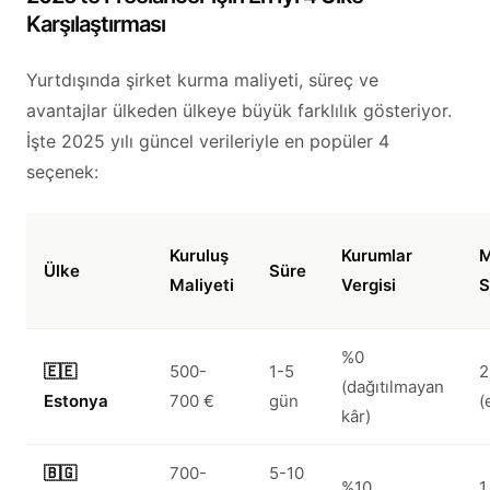
Karşılaştırması
Yurtdışında şirket kurma maliyeti, süreç ve
avantajlar ülkeden ülkeye büyük farklılık gösteriyor.
İşte 2025 yılı güncel verileriyle en popüler 4
seçenek:
Kuruluş
Kurumlar
M
Ülke
Süre
Maliyeti
Vergisi
S
%0
🇪🇪
500-
1-5
2
(dağıtılmayan
Estonya
700 €
gün
(
kâr)
🇧🇬
700-
5-10
%10
1