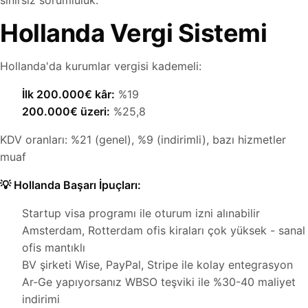
sınırsız sorumluluk.
Hollanda Vergi Sistemi
Hollanda'da kurumlar vergisi kademeli:
İlk 200.000€ kâr:
%19
200.000€ üzeri:
%25,8
KDV oranları: %21 (genel), %9 (indirimli), bazı hizmetler
muaf
💡 Hollanda Başarı İpuçları:
Startup visa programı ile oturum izni alınabilir
Amsterdam, Rotterdam ofis kiraları çok yüksek - sanal
ofis mantıklı
BV şirketi Wise, PayPal, Stripe ile kolay entegrasyon
Ar-Ge yapıyorsanız WBSO teşviki ile %30-40 maliyet
indirimi