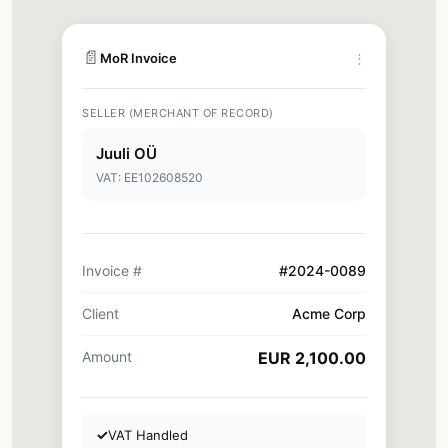
📄
MoR Invoice
⋮
SELLER (MERCHANT OF RECORD)
Juuli OÜ
VAT: EE102608520
Invoice #
#2024-0089
Client
Acme Corp
Amount
EUR 2,100.00
✓
VAT Handled