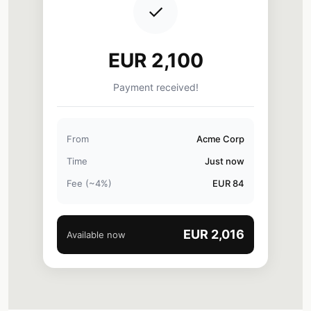
✓
EUR 2,100
Payment received!
From
Acme Corp
Time
Just now
Fee (~4%)
EUR 84
EUR 2,016
Available now