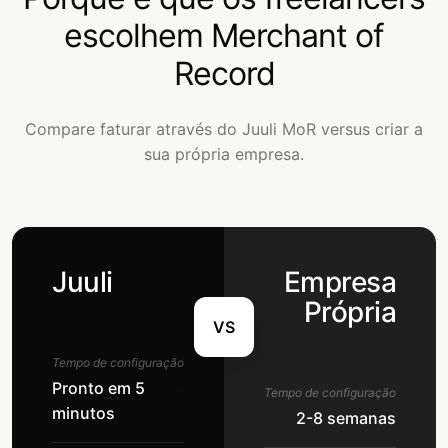
escolhem Merchant of
Record
Compare faturar através do Juuli MoR versus criar a
sua própria empresa.
Juuli
Empresa
Própria
VS
Tempo de configuração
Pronto em 5
Tempo de configuração
minutos
2-8 semanas