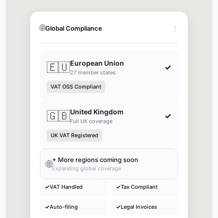
🌐
Global Compliance
⋮
European Union
🇪🇺
✓
27 member states
VAT OSS Compliant
United Kingdom
🇬🇧
✓
Full UK coverage
UK VAT Registered
+ More regions coming soon
🌐
Expanding global coverage
✓
VAT Handled
✓
Tax Compliant
✓
Auto-filing
✓
Legal Invoices