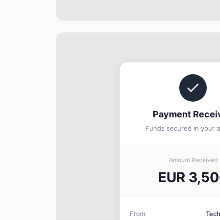
Payment Recei
Funds secured in your 
Amount Received
EUR 3,5
From
Tec