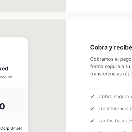
Cobra y recibe
Cobramos el pago d
forma segura a tu 
ved
transferencias ráp
account
Cobro seguro 
00
Transferencia d
Tarifas bajas 
hCorp GmbH