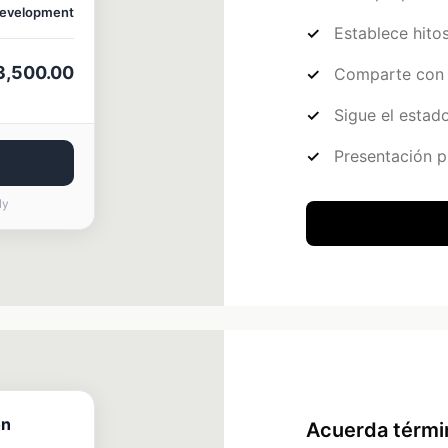
evelopment
Establece hito
3,500.00
Comparte con 
Sigue el estad
Presentación p
ly
on
Acuerda térmi