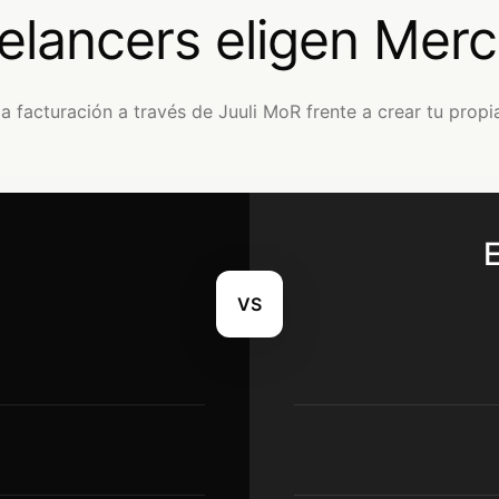
eelancers eligen Mer
 facturación a través de Juuli MoR frente a crear tu prop
VS