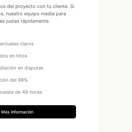
os del proyecto con tu cliente. Si
s, nuestro equipo media para
es justas rápidamente.
actuales claros
dos en hitos
diación en disputas
ción del 98%
puesta de 48 horas
Más información