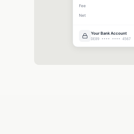
Fee
Net
Your Bank Account
DE89 •••• •••• 4567