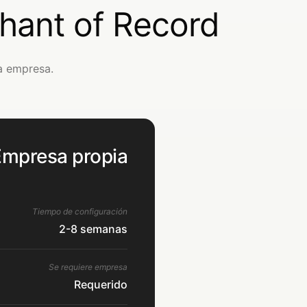
chant of Record
ia empresa.
Empresa propia
Tiempo de configuración
2-8 semanas
Se requiere empresa
Requerido