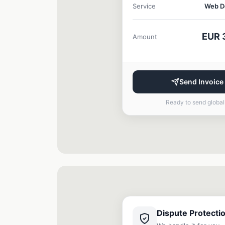
Service
Web D
EUR 
Amount
Send Invoice
Ready to send global
Dispute Protecti
We handle it for you