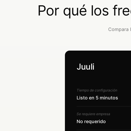
Por qué los fr
Compara la
Juuli
Tiempo de configuración
Listo en 5 minutos
Se requiere empresa
No requerido