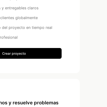
s y entregables claros
clientes globalmente
o del proyecto en tiempo real
rofesional
Crear proyecto
nos y resuelve problemas