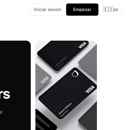
🇪🇸
Iniciar sesión
Empezar
ES
rs
ra