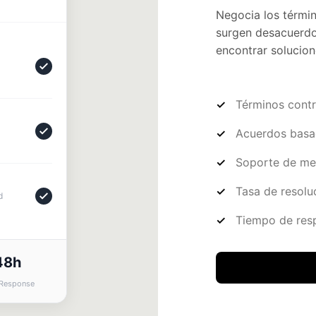
Negocia los términ
surgen desacuerdo
encontrar solucion
Términos contr
Acuerdos basa
Soporte de me
Tasa de resolu
Tiempo de res