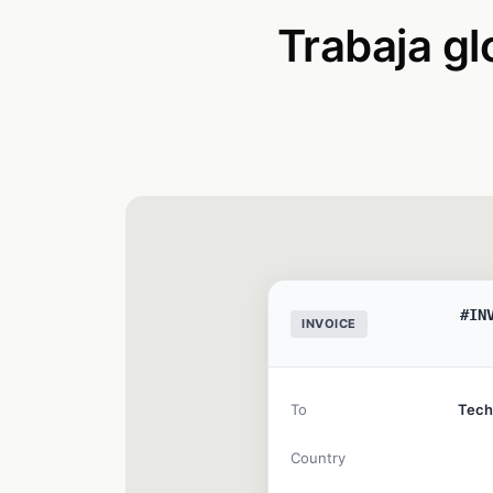
Trabaja g
#IN
INVOICE
To
Tec
Country